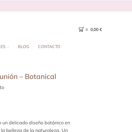
0,00
€
0
LES
BLOG
CONTACTO
unión – Botanical
to
 un delicado diseño botánico en
 la belleza de la naturaleza. Un