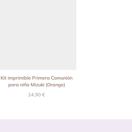
Kit imprimible Primera Comunión
Estampita Comunión
para niña Mizuki (Orange)
Mizuki (ora
24,90
€
10,90
€