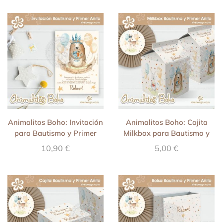
Animalitos Boho: Invitación
Animalitos Boho: Cajita
para Bautismo y Primer
Milkbox para Bautismo y
Añito
Primer Añito
10,90
€
5,00
€