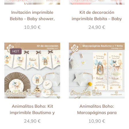
Invitación imprimible
Kit de decoración
Bebita – Baby shower,
imprimible Bebita – Baby
nacimiento y primer
shower, nacimiento y
10,90
€
24,90
€
cumpleaños (nena)
primer cumpleaños (rosa)
HOT
Animalitos Boho: Kit
Animalitos Boho:
imprimible Bautismo y
Marcapáginas para
Primer Añito
Bautismo y Primer Añito
24,90
€
10,90
€