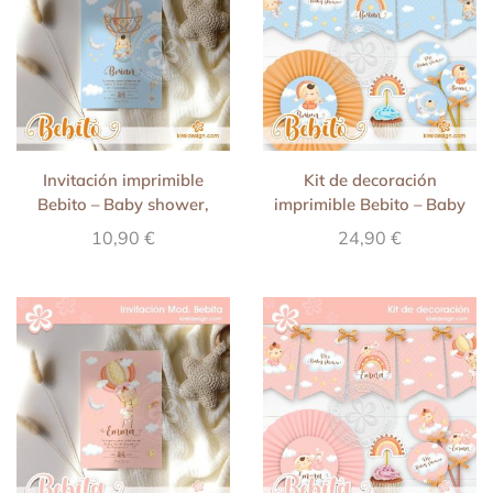
Invitación imprimible
Kit de decoración
Bebito – Baby shower,
imprimible Bebito – Baby
nacimiento y primer
shower, nacimiento y
10,90
€
24,90
€
cumpleaños (nene)
primer cumpleaños