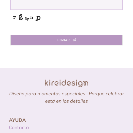
ENVIAR
This
field
should
be
left
blank
Diseño para momentos especiales.
Porque celebrar
está en los detalles
AYUDA
Contacto