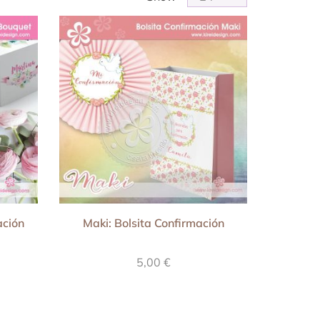
ación
Maki: Bolsita Confirmación
5,00
€