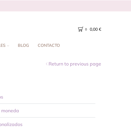
0,00
€
0
LES
BLOG
CONTACTO
Return to previous page
os
e moneda
onalizados