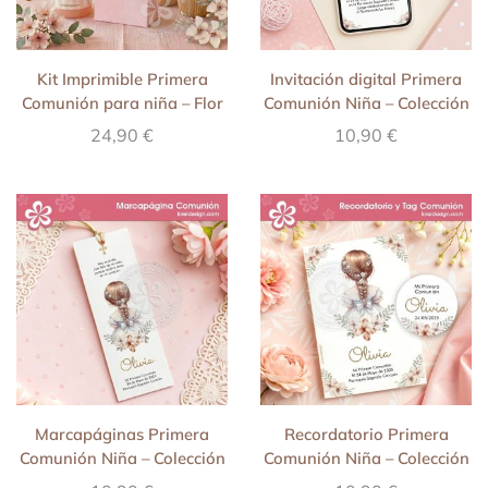
Kit Imprimible Primera
Invitación digital Primera
Comunión para niña – Flor
Comunión Niña – Colección
de Fe
Flor de Fe
24,90
€
10,90
€
Marcapáginas Primera
Recordatorio Primera
Comunión Niña – Colección
Comunión Niña – Colección
Flor de Fe
Flor de fe