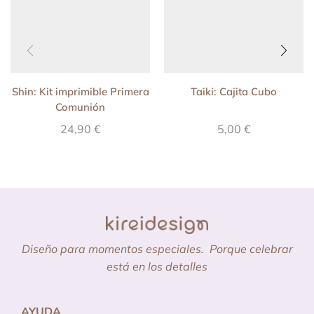
Shin: Kit imprimible Primera
Taiki: Cajita Cubo
Comunión
24,90
€
5,00
€
Diseño para momentos especiales.
Porque celebrar
está en los detalles
AYUDA