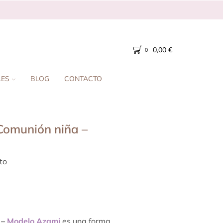
0,00
€
0
LES
BLOG
CONTACTO
Comunión niña –
to
 –
Modelo Azami
es una forma