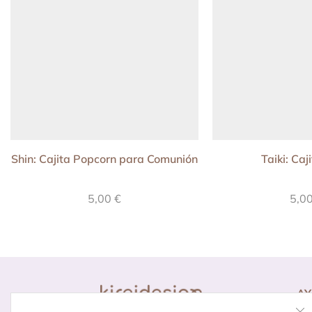
Shin: Cajita Popcorn para Comunión
Taiki: Caj
5,00
€
5,0
A
Co