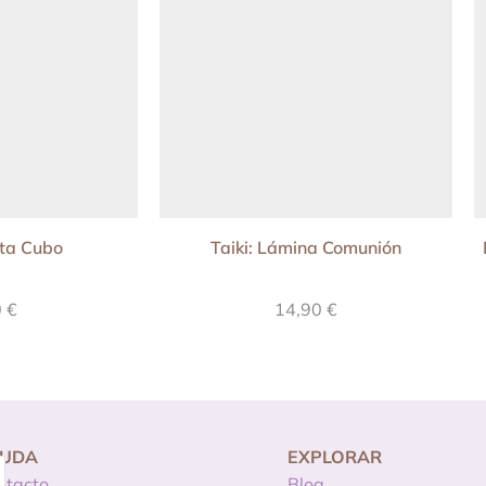
ita Cubo
Taiki: Lámina Comunión
0
€
14,90
€
YUDA
EXPLORAR
ntacto
Blog