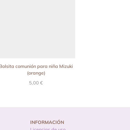
Bolsita comunión para niña Mizuki
Lámina de Comunión
(orange)
Mizuki (ros
5,00
€
14,90
€
INFORMACIÓN
Licencias de uso