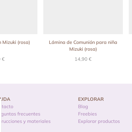
 Mizuki (rosa)
Lámina de Comunión para niña
Mizuki (rosa)
0
€
14,90
€
YUDA
EXPLORAR
ntacto
Blog
eguntas frecuentes
Freebies
strucciones y materiales
Explorar productos