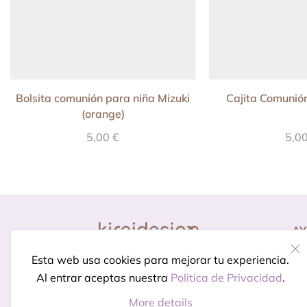
Bolsita comunión para niña Mizuki
Cajita Comunión
(orange)
5,00
€
5,0
A
Co
Diseño para momentos
Esta web usa cookies para mejorar tu experiencia.
Pr
especiales.
Porque celebrar
Al entrar aceptas nuestra
Politica de Privacidad
.
In
está en los detalles
More details