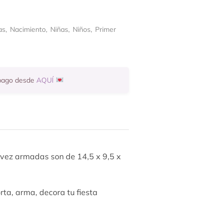
as
,
Nacimiento
,
Niñas
,
Niños
,
Primer
 pago desde
AQUÍ
 vez armadas son de 14,5 x 9,5 x
rta, arma, decora tu fiesta