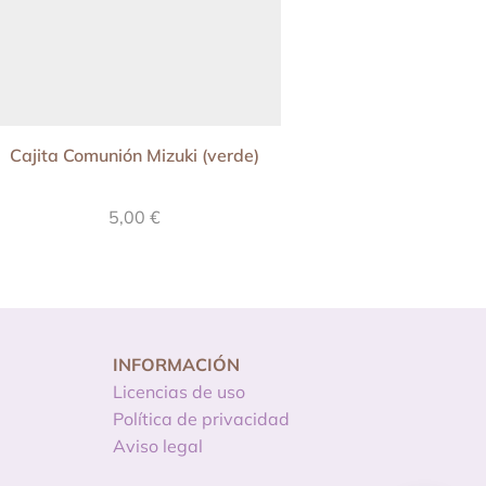
Cajita Comunión Mizuki (verde)
Capibara: Kit Impr
Cumpleañ
5,00
€
24,90
€
INFORMACIÓN
Licencias de uso
Política de privacidad
Aviso legal