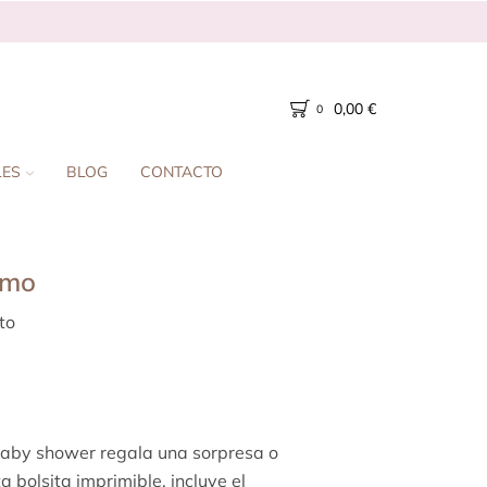
0,00
€
0
LES
BLOG
CONTACTO
smo
to
 baby shower regala una sorpresa o
a bolsita imprimible,
incluye el