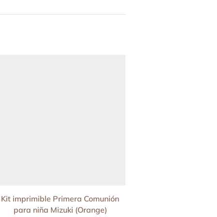
HOT
Kit imprimible Primera Comunión
Kit imprimible Prim
para niña Mizuki (Orange)
para niña Mizuki