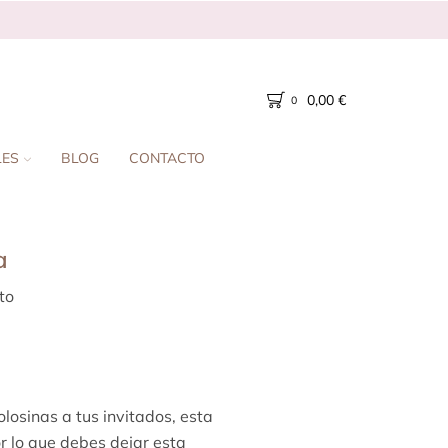
0,00
€
0
LES
BLOG
CONTACTO
a
to
losinas a tus invitados, esta
r lo que debes dejar esta