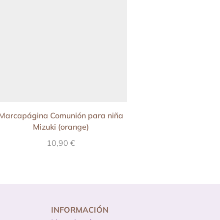
Marcapágina Comunión para niña
Recordatprio Comuni
Mizuki (orange)
Mizuki (ros
10,90
€
10,90
€
INFORMACIÓN