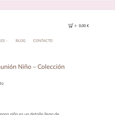
0,00
€
0
LES
BLOG
CONTACTO
unión Niño – Colección
to
ara niño es un detalle lleno de