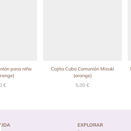
nión para niña
Cajita Cubo Comunión Mizuki
orange)
(orange)
90
€
5,00
€
YUDA
EXPLORAR