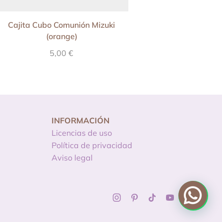
Cajita Cubo Comunión Mizuki
Kit imprimible Prim
(orange)
para niña Mizuki
5,00
€
24,90
€
INFORMACIÓN
Licencias de uso
Política de privacidad
Aviso legal