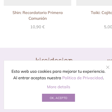
Shin: Recordatorio Primera
Taiki: Caji
Comunión
10,90
€
5,0
A
Co
Diseño para momentos
Esta web usa cookies para mejorar tu experiencia.
Pr
especiales.
Porque celebrar
Al entrar aceptas nuestra
Politica de Privacidad
.
In
está en los detalles
More details
OK, ACEPTO
© Creado por
Kireidesign