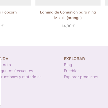
ta Popcorn
Lámina de Comunión para niña
Mizuki (orange)
0
€
14,90
€
YUDA
EXPLORAR
ntacto
Blog
eguntas frecuentes
Freebies
strucciones y materiales
Explorar productos