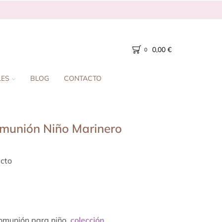
0,00
€
0
LES
BLOG
CONTACTO
munión Niño Marinero
cto
omunión para niño,
colección