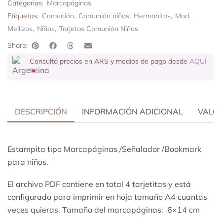
Categorias:
Marcapáginas
Etiquetas:
Comunión
,
Comunión niños
,
Hermanitos
,
Mod.
Mellizos
,
Niños
,
Tarjetas Comunión Niños
Share:
Consultá precios en ARS y medios de pago desde
AQUÍ
DESCRIPCIÓN
INFORMACIÓN ADICIONAL
VALOR
Estampita tipo Marcapáginas /Señalador /Bookmark
para niños.
El archivo PDF contiene en total 4 tarjetitas y está
configurado para imprimir en hoja tamaño A4 cuantas
veces quieras. Tamaño del marcapáginas: 6×14 cm