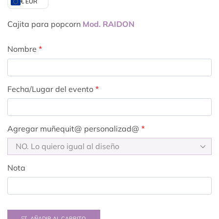
€ EUR
Cajita para popcorn
Mod. RAIDON
Nombre
*
Fecha/Lugar del evento
*
Agregar muñequit@ personalizad@
*
Nota
AÑADIR AL CARRITO