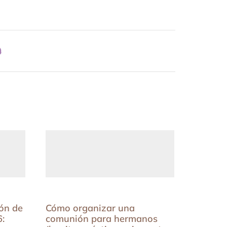
ón de
Cómo organizar una
3 clave
:
comunión para hermanos
Pascua