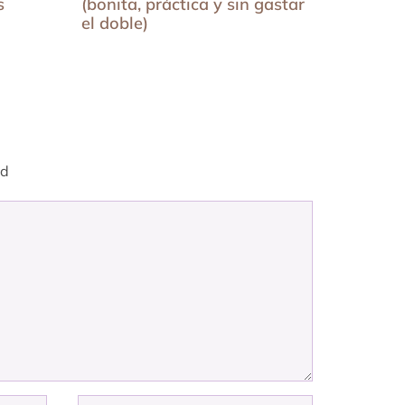
s
(bonita, práctica y sin gastar
complic
el doble)
ed