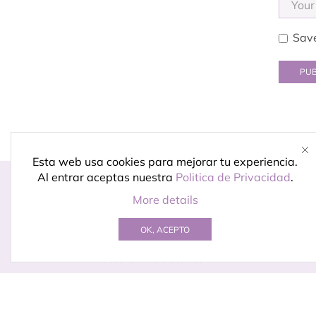
Save
Esta web usa cookies para mejorar tu experiencia.
Al entrar aceptas nuestra
Politica de Privacidad
.
A
More details
Co
Diseño para momentos
OK, ACEPTO
Pr
especiales.
Porque celebrar
In
está en los detalles
© Creado por
Kireidesign