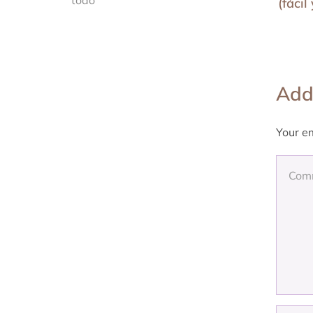
todo
(fácil
Add
Your em