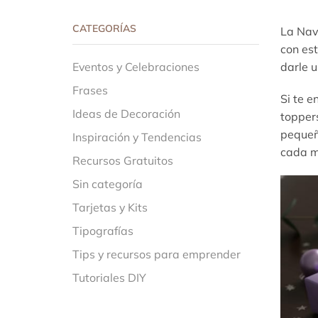
CATEGORÍAS
La Navi
con est
Eventos y Celebraciones
darle u
Frases
Si te e
Ideas de Decoración
toppers
pequeñ
Inspiración y Tendencias
cada m
Recursos Gratuitos
Sin categoría
Tarjetas y Kits
Tipografías
Tips y recursos para emprender
Tutoriales DIY