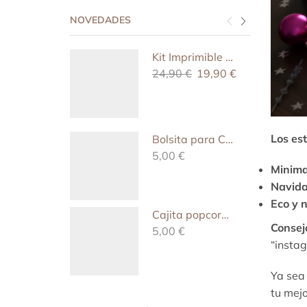
NOVEDADES
Kit Imprimible para Cumpleaños - Patrulla Canina
24,90
€
19,90
€
Los es
Bolsita para Cumpleaños - Patrulla Canina
5,00
€
Minimal
Navida
Eco y n
Cajita popcorn para Cumpleaños - Patrulla canina
Consejo
5,00
€
“insta
Ya sea 
tu mej