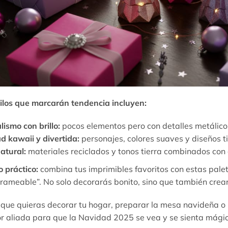
tilos que marcarán tendencia incluyen:
ismo con brillo:
pocos elementos pero con detalles metálicos
d kawaii y divertida:
personajes, colores suaves y diseños t
atural:
materiales reciclados y tonos tierra combinados con 
 práctico:
combina tus imprimibles favoritos con estas pale
grameable”. No solo decorarás bonito, sino que también cre
que quieras decorar tu hogar, preparar la mesa navideña o 
or aliada para que la Navidad 2025 se vea y se sienta mági