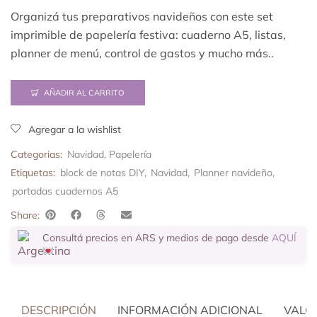
Organizá tus preparativos navideños con este set
imprimible de papelería festiva: cuaderno A5, listas,
planner de menú, control de gastos y mucho más..
AÑADIR AL CARRITO
Agregar a la wishlist
Categorias:
Navidad
,
Papelería
Etiquetas:
block de notas DIY
,
Navidad
,
Planner navideño
,
portadas cuadernos A5
Share:
Consultá precios en ARS y medios de pago desde
AQUÍ
DESCRIPCIÓN
INFORMACIÓN ADICIONAL
VALOR