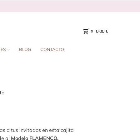
0,00
€
0
LES
BLOG
CONTACTO
to
s a tus invitados en esta cajita
de al
Modelo FLAMENCO.