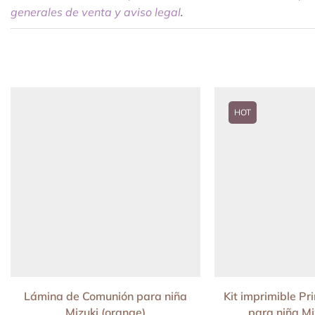
generales de venta y aviso legal
.
HOT
Lámina de Comunión para niña
Kit imprimible P
Mizuki (orange)
para niña Mi