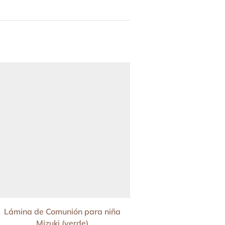
HOT
Lámina de Comunión para niña
Capibara: Kit Impr
Mizuki (verde)
Cumpleañ