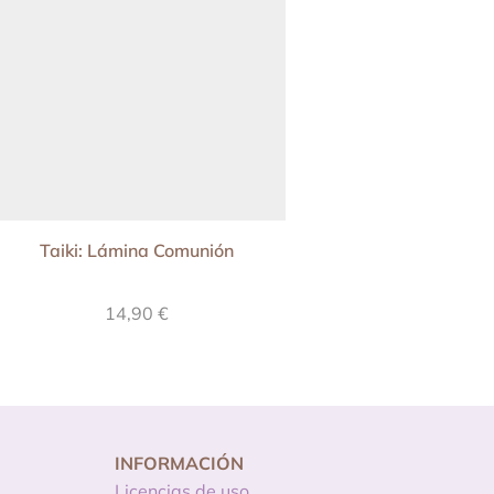
Taiki: Lámina Comunión
Recordatprio Comuni
Mizuki (ros
14,90
€
10,90
€
INFORMACIÓN
Licencias de uso