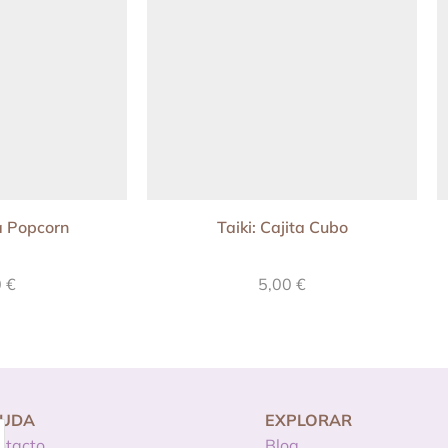
ta Popcorn
Taiki: Cajita Cubo
0
€
5,00
€
YUDA
EXPLORAR
ntacto
Blog