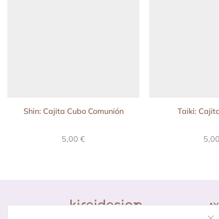
Shin: Cajita Cubo Comunión
Taiki: Caji
5,00
€
5,0
A
Co