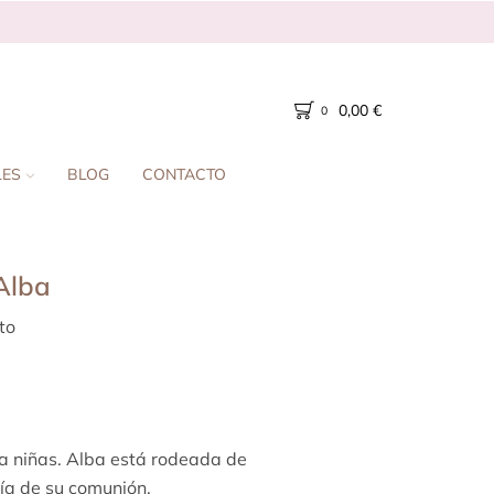
0,00
€
0
LES
BLOG
CONTACTO
Alba
to
 niñas. Alba está rodeada de
día de su comunión.