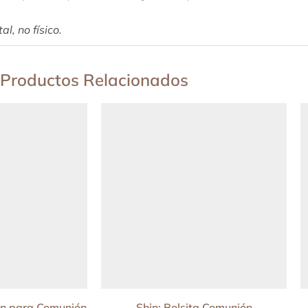
l, no físico.
Productos Relacionados
rn para Comunión
Shin: Bolsita Comunión