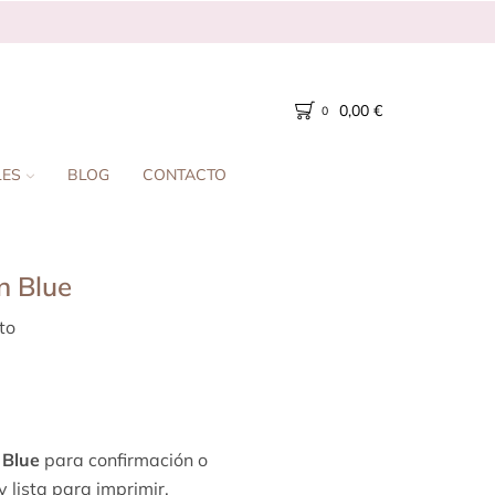
0,00
€
0
LES
BLOG
CONTACTO
n Blue
to
o
Blue
para confirmación o
 lista para imprimir.