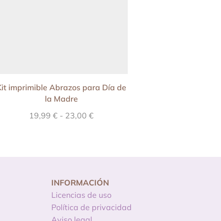
Kit imprimible Abrazos para Día de
Papeles Digitales
la Madre
19,99
€
-
23,00
€
2,90
€
INFORMACIÓN
Licencias de uso
Política de privacidad
Aviso legal