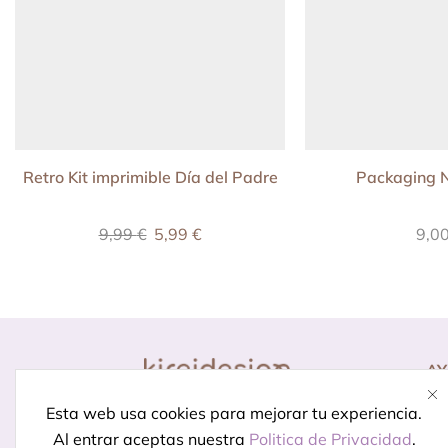
Retro Kit imprimible Día del Padre
Packaging N
9,99
€
5,99
€
9,0
A
Co
Diseño para momentos
Esta web usa cookies para mejorar tu experiencia.
Pr
especiales.
Porque celebrar
Al entrar aceptas nuestra
Politica de Privacidad
.
In