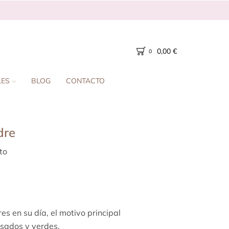
0,00
€
0
LES
BLOG
CONTACTO
dre
to
s en su día, el motivo principal
osados y verdes.