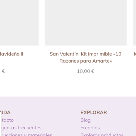
avideño II
San Valentín: Kit imprimible «10
Razones para Amarte»
0
€
10,00
€
YUDA
EXPLORAR
ntacto
Blog
eguntas frecuentes
Freebies
strucciones y materiales
Explorar productos