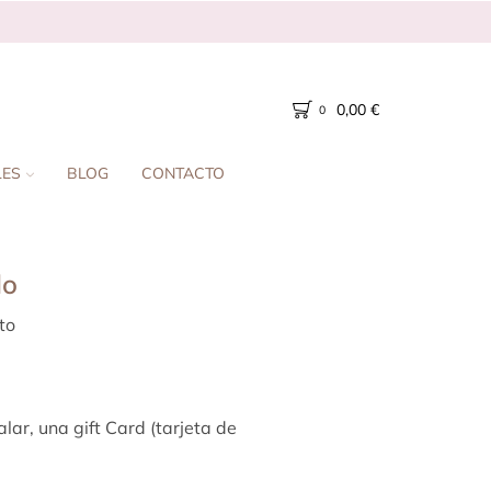
0,00
€
0
LES
BLOG
CONTACTO
lo
to
r, una gift Card (tarjeta de