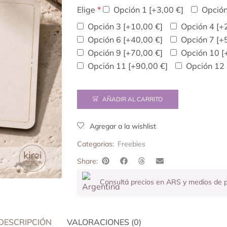
Elige
*
Opción 1
[+3,00 €]
Opció
Opción 3
[+10,00 €]
Opción 4
[+
Opción 6
[+40,00 €]
Opción 7
[+
Opción 9
[+70,00 €]
Opción 10
[
Opción 11
[+90,00 €]
Opción 12
AÑADIR AL CARRITO
Agregar a la wishlist
Categorias:
Freebies
Share:
Consultá precios en ARS y medios de
DESCRIPCIÓN
VALORACIONES (0)