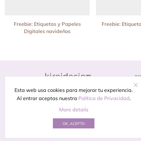
Freebie: Etiquetas y Papeles
Freebie: Etiquet
Digitales navideños
A
Co
Diseño para momentos
Esta web usa cookies para mejorar tu experiencia.
Pr
especiales.
Porque celebrar
Al entrar aceptas nuestra
Politica de Privacidad
.
In
está en los detalles
More details
OK, ACEPTO
© Creado por
Kireidesign