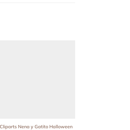
Cliparts Nena y Gatito Halloween
Stickers Recortables