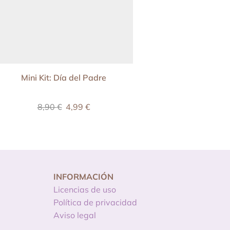
Mini Kit: Día del Padre
Kit imprimible H
8,90
€
4,99
€
24,90
€
INFORMACIÓN
Licencias de uso
Política de privacidad
Aviso legal