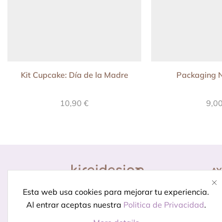
Kit Cupcake: Día de la Madre
Packaging N
10,90
€
9,0
A
Co
Diseño para momentos
Esta web usa cookies para mejorar tu experiencia.
Pr
especiales.
Porque celebrar
Al entrar aceptas nuestra
Politica de Privacidad
.
In
está en los detalles