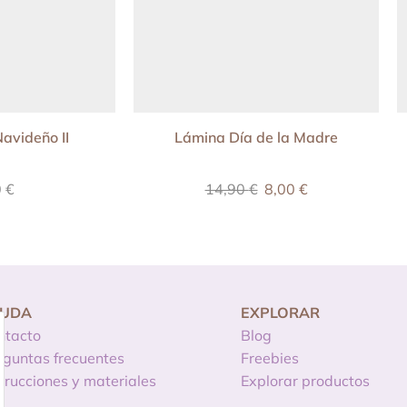
avideño II
Lámina Día de la Madre
0
€
14,90
€
8,00
€
YUDA
EXPLORAR
ntacto
Blog
eguntas frecuentes
Freebies
strucciones y materiales
Explorar productos