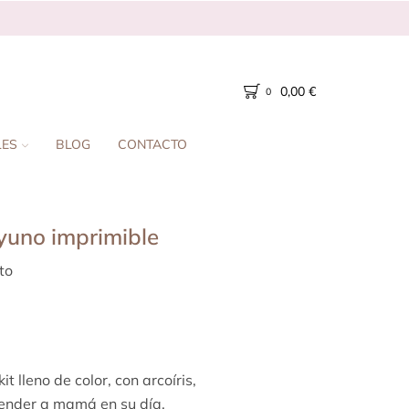
0,00
€
0
LES
BLOG
CONTACTO
yuno imprimible
to
 lleno de color, con arcoíris,
render a mamá en su día.