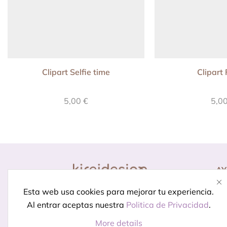
Clipart Selfie time
Clipart 
5,00
€
5,0
A
Co
Diseño para momentos
Esta web usa cookies para mejorar tu experiencia.
Pr
especiales.
Porque celebrar
Al entrar aceptas nuestra
Politica de Privacidad
.
In
está en los detalles
More details