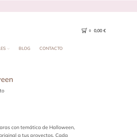
0,00
€
0
LES
BLOG
CONTACTO
ween
to
baras con temática de Halloween,
original a tus proyectos. Cada