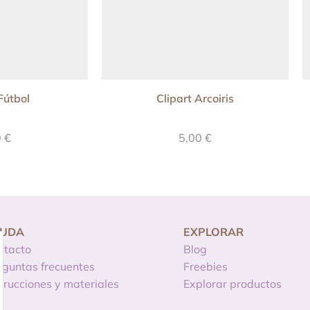
Fútbol
Clipart Arcoiris
0
€
5,00
€
YUDA
EXPLORAR
ntacto
Blog
eguntas frecuentes
Freebies
strucciones y materiales
Explorar productos