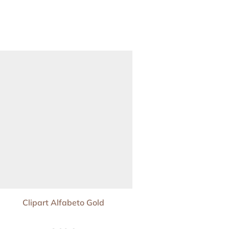
Clipart Alfabeto Gold
Clipart Abrazos