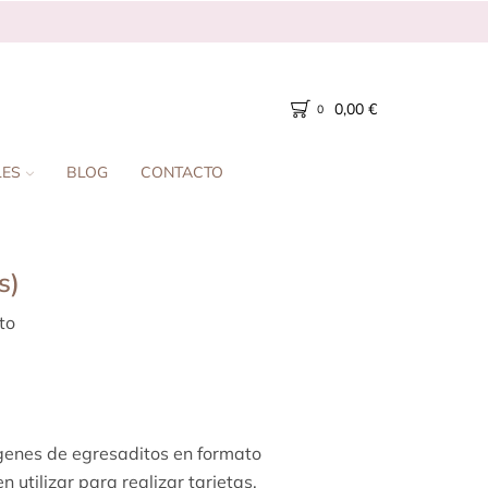
0,00
€
0
LES
BLOG
CONTACTO
s)
to
ágenes de egresaditos en formato
utilizar para realizar tarjetas,