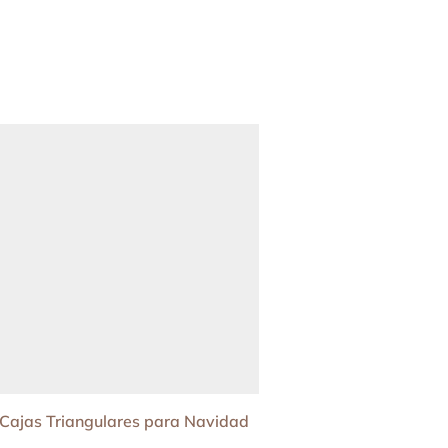
Cajas Triangulares para Navidad
Papeles Digitales