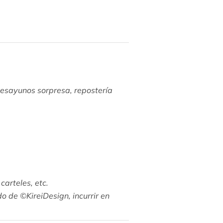
 desayunos sorpresa, repostería
 carteles, etc.
ndo de ©KireiDesign
, incurrir en