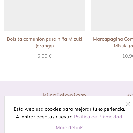
Bolsita comunión para niña Mizuki
Marcapágina Com
(orange)
Mizuki (
5,00
€
10,
A
Co
Diseño para momentos
Esta web usa cookies para mejorar tu experiencia.
Pr
especiales.
Porque celebrar
Al entrar aceptas nuestra
Politica de Privacidad
.
In
está en los detalles
More details