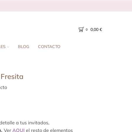
0,00
€
0
LES
BLOG
CONTACTO
Fresita
cto
etalle a tus invitados,
A
. Ver
AQUI
el resto de elementos