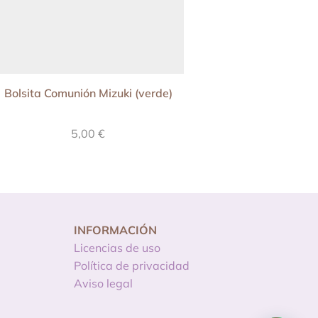
Bolsita Comunión Mizuki (verde)
Invitación Baby Show
– Sueñitos de
5,00
€
10,90
€
INFORMACIÓN
Licencias de uso
Política de privacidad
Aviso legal