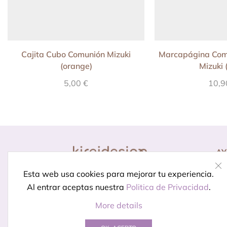
Cajita Cubo Comunión Mizuki
Marcapágina Com
(orange)
Mizuki 
5,00
€
10,
A
Co
Diseño para momentos
Esta web usa cookies para mejorar tu experiencia.
Pr
especiales.
Porque celebrar
Al entrar aceptas nuestra
Politica de Privacidad
.
In
está en los detalles
More details