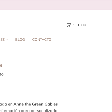
0,00
€
0
LES
BLOG
CONTACTO
e
to
irada en
Anne the Green Gables
información para personalizarla