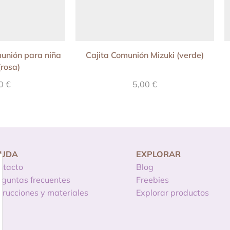
unión para niña
Cajita Comunión Mizuki (verde)
(rosa)
90
€
5,00
€
YUDA
EXPLORAR
ntacto
Blog
eguntas frecuentes
Freebies
strucciones y materiales
Explorar productos