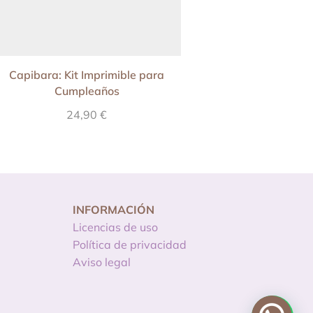
Capibara: Kit Imprimible para
Invitación Baby Show
Cumpleaños
– Sueñitos de
24,90
€
10,90
€
INFORMACIÓN
Licencias de uso
Política de privacidad
Aviso legal