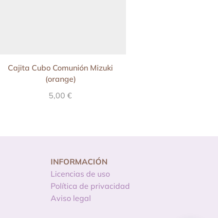
Cajita Cubo Comunión Mizuki
Kit imprimible Prim
(orange)
para niña Mizuki
5,00
€
24,90
€
INFORMACIÓN
Licencias de uso
Política de privacidad
Aviso legal