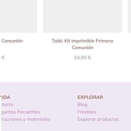
ta Comunión
Taiki: Kit imprimible Primera
Comunión
0
€
24,90
€
YUDA
EXPLORAR
ntacto
Blog
eguntas frecuentes
Freebies
strucciones y materiales
Explorar productos