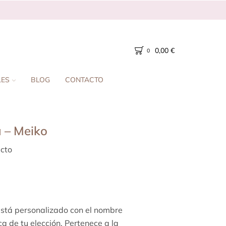
0,00
€
0
LES
BLOG
CONTACTO
 – Meiko
cto
está personalizado con el nombre
ca de tu elección. Pertenece a la