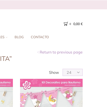
0,00
€
0
LES
BLOG
CONTACTO
Return to previous page
ITA”
Show