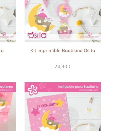
to
Kit imprimible Bautismo Osita
24,90
€