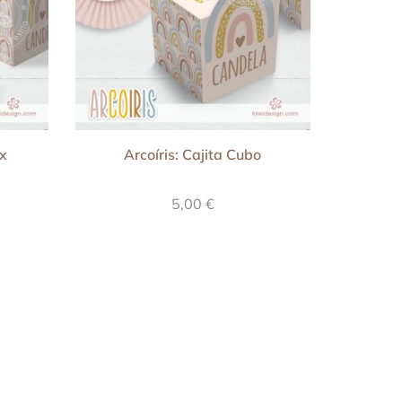
ox
Arcoíris: Cajita Cubo
5,00
€