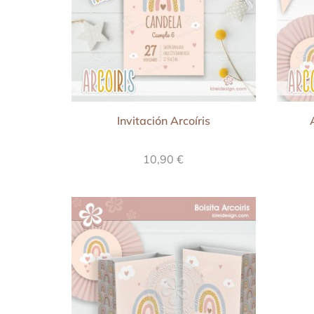
Invitación Arcoíris
10,90
€