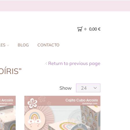
0,00
€
0
LES
BLOG
CONTACTO
Return to previous page
ÍRIS”
Show