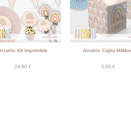
Arcoíris: Kit imprimible
Arcoiris: Cajita Milkb
24,90
€
5,00
€