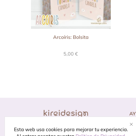
Arcoíris: Bolsita
5,00
€
A
Co
Diseño para momentos
Pr
Esta web usa cookies para mejorar tu experiencia.
especiales.
Porque celebrar